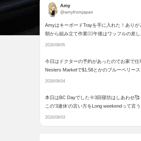
Amy
@amyfromjapan
AmyはキーボードTrayを手に入れた！あり
朝から組み立て作業👷‍♂️午後はワッフルの差
2026/08/05
今日はドクターの予約があったのでお家で仕
Nesters Marketで$1.58とかのブルー
2026/08/04
本日はBC Dayでした🌞3回寝坊はしあわせ🥰
この'3連休'の言い方をLong weekendっ
2026/08/03