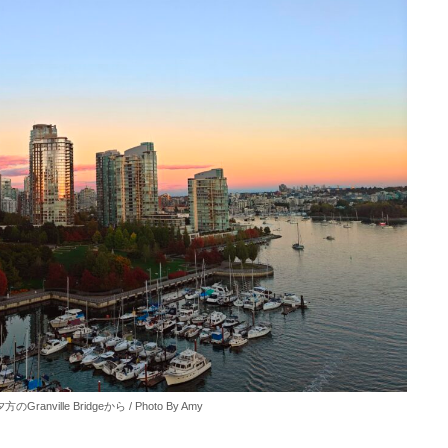
方のGranville Bridgeから / Photo By Amy