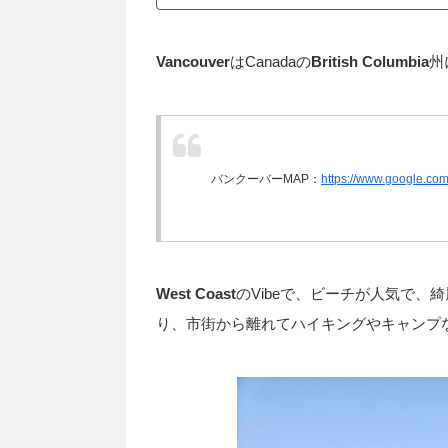
Vancouver
はCanadaの
British Columbia
州
バンクーバーMAP：
https://www.google.co
West Coast
のVibeで、ビーチが人気で、
り、市街から離れてハイキングやキャンプ