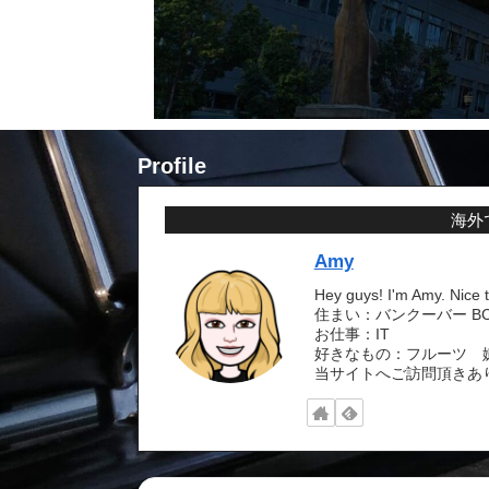
Profile
海外
Amy
Hey guys! I'm Amy. Nice 
住まい：バンクーバー BC 
お仕事：IT
好きなもの：フルーツ 
当サイトへご訪問頂きあ