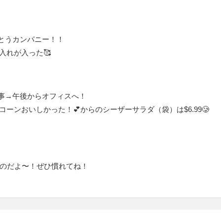
がとうカンパニー！！
し入れが入った🥰
事→午後からオフィスへ！
ベリースコーンおいしかった！💕からのシーザーサラダ（袋）は$6.99🥲
て言うのだよ〜！ぜひ慣れてね！