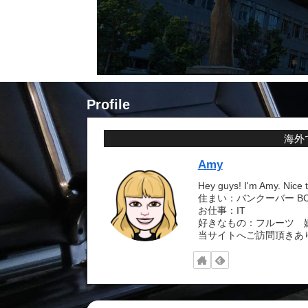
Profile
海外
Amy
Hey guys! I'm Amy. Nice 
住まい：バンクーバー BC 
お仕事：IT
好きなもの：フルーツ 
当サイトへご訪問頂きあ