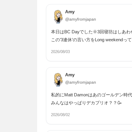
Amy
@amyfromjapan
本日はBC Dayでした🌞3回寝坊はしあわ
この’3連休’の言い方をLong weeke
2026/08/03
Amy
@amyfromjapan
私的にMatt Damonはあのゴールデン
みんなはやっぱりデカプリオ？？🥳
2026/08/02