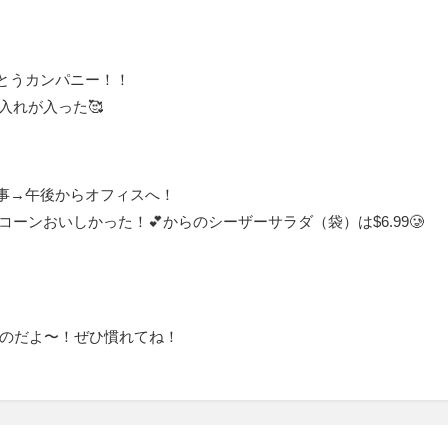
がとうカンパニー！！
し入れが入った🥰
事→午後からオフィスへ！
ベリースコーンおいしかった！💕からのシーザーサラダ（袋）は$6.99🥲
て言うのだよ〜！ぜひ慣れてね！