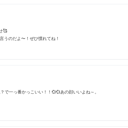
せ🥰
ndって言うのだよ〜！ぜひ慣れてね！
時代？で一っ番かっこいい！！💞💞あの顔いいよね～。