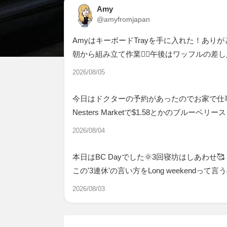
Amy
@amyfromjapan
AmyはキーボードTrayを手に入れた！あり
朝から組み立て作業👷‍♂️午後はワッフルの差
2026/08/05
今日はドクターの予約があったのでお家で仕
Nesters Marketで$1.58とかのブルー
2026/08/04
本日はBC Dayでした🌞3回寝坊はしあわせ🥰
この'3連休'の言い方をLong weekendっ
2026/08/03