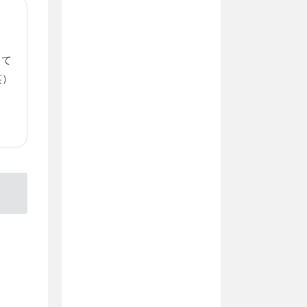
って
笑）