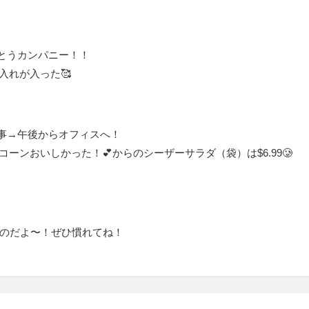
がとうカンパニー！！
し入れが入った🥰
事→午後からオフィスへ！
ベリースコーンおいしかった！💕からのシーザーサラダ（袋）は$6.99🥲
て言うのだよ〜！ぜひ慣れてね！