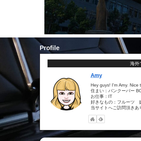
Profile
海外
Amy
Hey guys! I'm Amy. Nice 
住まい：バンクーバー BC 
お仕事：IT
好きなもの：フルーツ 
当サイトへご訪問頂きあ