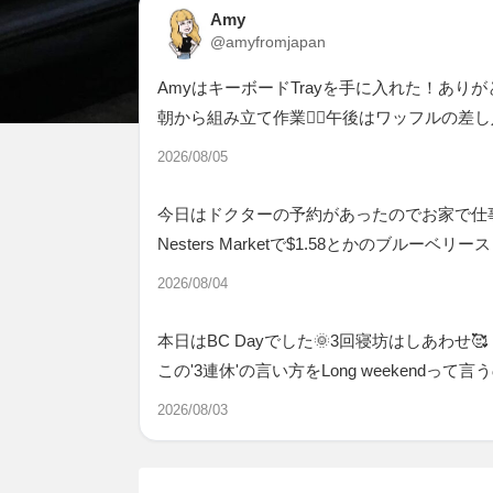
Amy
@amyfromjapan
AmyはキーボードTrayを手に入れた！あり
朝から組み立て作業👷‍♂️午後はワッフルの差
2026/08/05
今日はドクターの予約があったのでお家で仕
Nesters Marketで$1.58とかのブルー
2026/08/04
本日はBC Dayでした🌞3回寝坊はしあわせ🥰
この'3連休'の言い方をLong weekendっ
2026/08/03