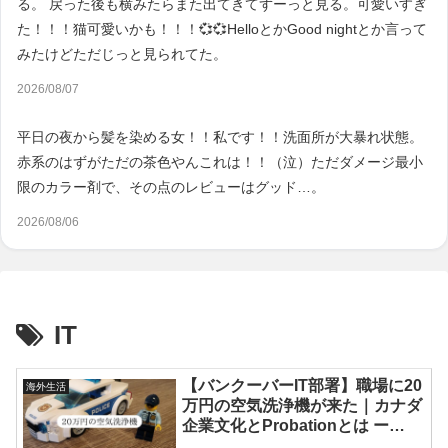
る。 戻った後も横みたらまた出てきてずーっと見る。可愛いすぎ
た！！！猫可愛いかも！！！💞💞HelloとかGood nightとか言って
みたけどただじっと見られてた。
2026/08/07
平日の夜から髪を染める女！！私です！！洗面所が大暴れ状態。
赤系のはずがただの茶色やんこれは！！（泣）ただダメージ最小
限のカラー剤で、その点のレビューはグッド…。
2026/08/06
IT
【バンクーバーIT部署】職場に20
海外生活
万円の空気洗浄機が来た｜カナダ
企業文化とProbationとは ー
People and Culture