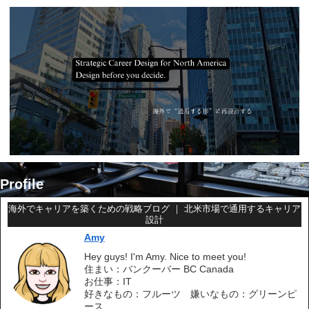
Profile
海外でキャリアを築くための戦略ブログ ｜ 北米市場で通用するキャリア
設計
Amy
Hey guys! I'm Amy. Nice to meet you!
住まい：バンクーバー BC Canada
お仕事：IT
好きなもの：フルーツ 嫌いなもの：グリーンピ
ース