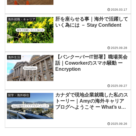
2026.03.17
肝を座らせる事｜海外で活躍して
海外就職・キャリア
いく為には － Stay Confident
2025.09.28
【バンクーバーIT部署】職場英会
海外生活
話｜Coworkerのスマホ騒動 ー
Encryption
2025.09.27
カナダで現地企業就職した私のス
留学・海外移住
トーリー｜Amyの海外キャリア
ブログへようこそ ー What’s up
everybody!
2025.09.26