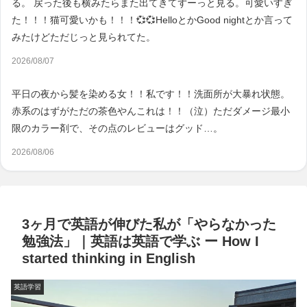
る。 戻った後も横みたらまた出てきてずーっと見る。可愛いすぎ
た！！！猫可愛いかも！！！💞💞HelloとかGood nightとか言って
みたけどただじっと見られてた。
2026/08/07
平日の夜から髪を染める女！！私です！！洗面所が大暴れ状態。
赤系のはずがただの茶色やんこれは！！（泣）ただダメージ最小
限のカラー剤で、その点のレビューはグッド…。
2026/08/06
3ヶ月で英語が伸びた私が「やらなかった
勉強法」｜英語は英語で学ぶ ー How I
started thinking in English
英語学習