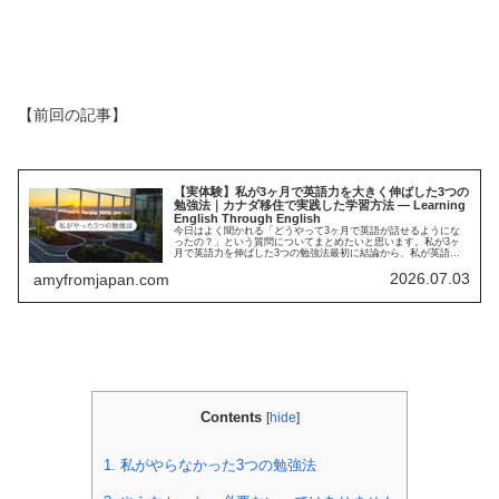
【前回の記事】
【実体験】私が3ヶ月で英語力を大きく伸ばした3つの
勉強法｜カナダ移住で実践した学習方法 ― Learning
English Through English
今日はよく聞かれる「どうやって3ヶ月で英語が話せるようにな
ったの？」という質問についてまとめたいと思います。私が3ヶ
月で英語力を伸ばした3つの勉強法最初に結論から、私が英語力
を大きく伸ばした理由はこの3つの学習方法です。① ディズニー
2026.07.03
映画を…
amyfromjapan.com
Contents
[
hide
]
1.
私がやらなかった3つの勉強法