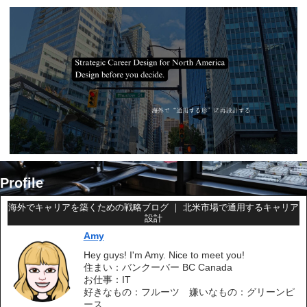
Profile
海外でキャリアを築くための戦略ブログ ｜ 北米市場で通用するキャリア
設計
Amy
Hey guys! I'm Amy. Nice to meet you!
住まい：バンクーバー BC Canada
お仕事：IT
好きなもの：フルーツ 嫌いなもの：グリーンピ
ース