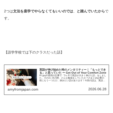
2つは
文法を座学でやらなくてもいいのでは
、
と踏んでいたから
で
す。
【語学学校では下のクラスだった話】
英語が伸び始めた時のメンタリティー｜「もっとでき
る」と思っていた ー Get Out of Your Comfort Zone
Hi guys!前回の記事で「3ヶ月で英語が大きく伸びた話」をしまし
た。その3ヶ月の間、どんな勉強をしていたか？のまとめ記事の
前にもう一つだけ、挟みたい話があります！今回の話は、英語を
学んでいく中でのメンタリティーについてです。意外といいK…
2026.06.28
amyfromjapan.com