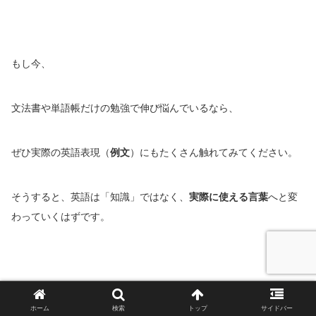
もし今、
文法書や単語帳だけの勉強で伸び悩んでいるなら、
ぜひ実際の英語表現（
例文
）にもたくさん触れてみてください。
そうすると、英語は「知識」ではなく、
実際に使える言葉
へと変
わっていくはずです。
ホーム
検索
トップ
サイドバー
Take it easy!